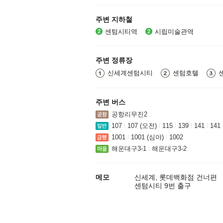
주변 지하철
센텀시티역
시립미술관역
주변 정류장
신세계센텀시티
센텀호텔
주변 버스
공항리무진2
107
107 (오전)
115
139
141
141
1001
1001 (심야)
1002
해운대구3-1
해운대구3-2
메모
신세계, 롯데백화점 건너편
센텀시티 9번 출구