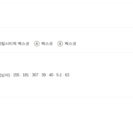
센텀시티역 벡스코
벡스코
벡스코
 (심야)
155
181
307
39
40
5-1
63